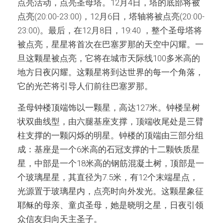
点亮活动，点亮圣母塔。12月4日，塔的底部将被
点亮(20:00-23:00)，12月6日，塔轴将被点亮(20:00-
23:00)。最后，在12月8日，19:40 ，整个圣母塔将
被点亮，星星将首次在巴塞罗那的天空中闪耀。一
旦这颗星被点亮，它将在城市天际线100多米高的
地方日夜闪耀。这颗星将到达世界的每一个角落，
它的光芒将引导人们前往巴塞罗那。
圣母钟楼顶端饰以一颗星，高达127米。钟楼呈树
状双曲线型，由六腿基座支撑，顶端收尾处是三臂
柱支撑的一颗闪烁的明星。钟楼的顶端由三部分组
成：基座是一个6米高的石冠支撑的十二颗铁质星
星，中部是一个18米高的钢筋混凝土树，顶部是一
个玻璃星星，其直径为7.5米，有12个末端星点，
光源置于玻璃星内，点亮时向外发光。这颗星象征
耶稣的母亲、童贞圣母，她是晓明之星，日夜引领
众信友归向天主圣子。