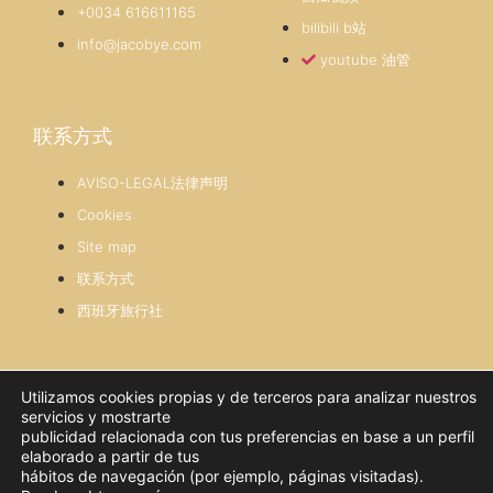
+0034 616611165
bilibili b站
info@jacobye.com
youtube 油管
联系方式
AVISO-LEGAL法律声明
Cookies
Site map
联系方式
西班牙旅行社
社交网
Utilizamos cookies propias y de terceros para analizar nuestros
servicios y mostrarte
publicidad relacionada con tus preferencias en base a un perfil
elaborado a partir de tus
hábitos de navegación (por ejemplo, páginas visitadas).