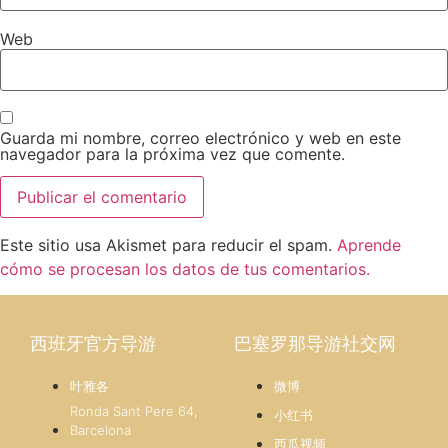
Web
Guarda mi nombre, correo electrónico y web en este
navegador para la próxima vez que comente.
Este sitio usa Akismet para reducir el spam.
Aprende
cómo se procesan los datos de tus comentarios.
西班牙官方导游
巴塞罗那导游社交网
叶雅各
微博
Ronda Sant Pere 64,
小红书
Barcelona
西瓜视频