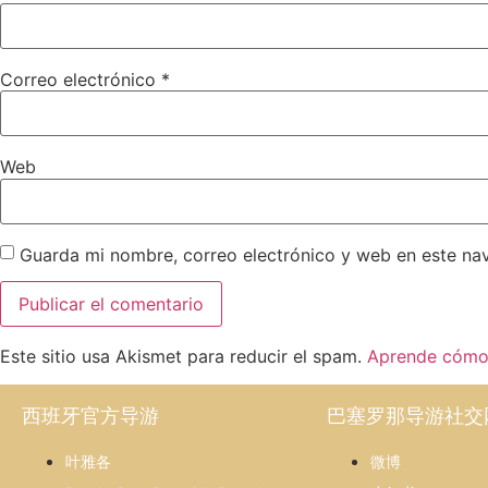
Correo electrónico
*
Web
Guarda mi nombre, correo electrónico y web en este na
Este sitio usa Akismet para reducir el spam.
Aprende cómo 
西班牙官方导游
巴塞罗那导游社交
叶雅各
微博