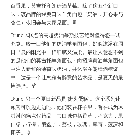
百香果，莫吉托和朗姆酒草莓。除了这五个新口
味，该品牌的经典口味羊角面包（奶油，开心果与
杏仁）依旧会与大家见面。🍫
Brunells糕点的高超奶油慕斯技艺绝对值得您一试
究竟。咬一口他们的奶油羊角面包，好似沐浴在周
日早晨的阳光中一样细腻又温柔。最让人意想不到
的是他们的莫吉托羊角面包：向招牌黄油羊角面包
中注入新鲜的薄荷味奶油，并沐浴在朗姆酒糖浆
中：这是一个让您稍有醉意的艺术品，是夏天的最
棒选择。🍹
Brunell另一个夏日新品是“街头蛋糕”。这个系列让
顾客可以边走边吃，他们装在杯子里，旨在成为冰
淇淋的糕点代替品。其口味包括香草，巧克力，果
仁糖，柠檬，覆盆子，荔枝，玫瑰，草莓，菠萝和
椰子。🍋