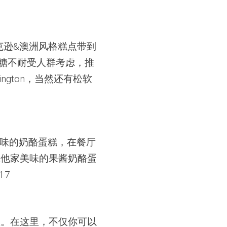
鲁撒克逊&澳洲风格糕点带到
，乳糖不耐受人群考虑，推
gton，当然还有松软
味的奶酪蛋糕，在餐厅
后拿他家美味的果酱奶酪蛋
17
天堂。在这里，不仅你可以