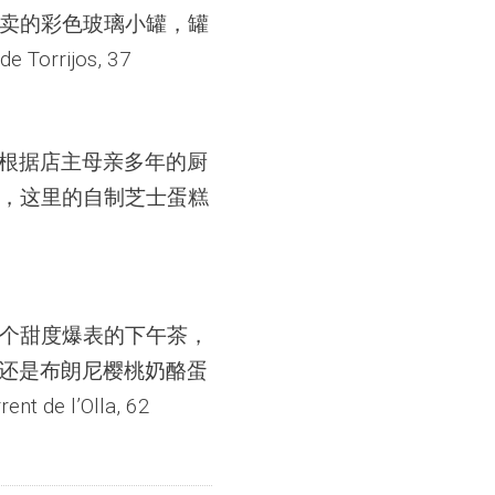
卖的彩色玻璃小罐，罐
rijos, 37
谱是根据店主母亲多年的厨
，这里的自制芝士蛋糕
个甜度爆表的下午茶，
蛋糕，还是布朗尼樱桃奶酪蛋
e l’Olla, 62