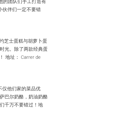
和他的团队们手工打造有
小伙伴们一定不要错
典纽约芝士蛋糕与胡萝卜蛋
时光。除了两款经典蛋
址： Carrer de
。不仅他们家的菜品优
萨巴尔奶酪，奶油奶酪
们千万不要错过！地