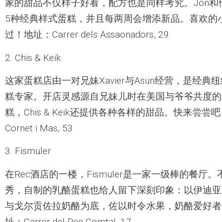
家的甜品不仅样子好看，配方也是同样考究。Jon
5种经典样式蛋糕，并且每两周会增添新品。喜欢的
过！地址：Carrer dels Assaonadors, 29
2. Chis & Keik
这家蛋糕店由一对兄妹Xavier与Asun经营，是经
糕专家。开店灵感源自兄妹儿时在美国与爷爷共度的
糕，Chis & Keik还提供各种各样的甜品。快来尝尝吧！ 地
Cornet i Mas, 53
3. Fismuler
在Rec酒店的一楼，Fismuler是一家一级棒的餐厅
秀，自制的乳酪蛋糕也给人留下深刻印象：以伊迪亚
与戈尔贡佐拉奶酪为底，佐以时令水果，奶酪爱好者
址：Carrer del Rec Comtal, 17