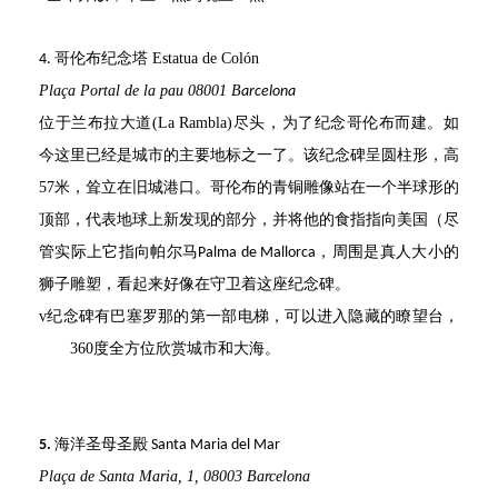
哥伦布纪念塔 Estatua de Colón
4.
Plaça Portal de la pau 08001 B
arcelona
位于
兰布拉大道
(La Rambla)
尽头
，
为了纪念哥伦布而建。如
今这里已经是城市的主要地标之一了。该纪念碑呈圆柱形，高
57
米，耸立在旧城港口。哥伦布的青铜雕像站在一个半球形的
顶部，代表地球上新发现的部分，并将他的食指指向美国（尽
管实际上它指向帕尔马
，周围是真人大小的
Palma de Mallorca
狮子雕塑，看起来好像在守卫着这座纪念碑。
v
纪念碑有
巴塞罗那的
第一部电梯，可以进入隐藏
的
瞭望台，
360
度全方位欣赏城市和大海。
海洋圣母圣殿
5.
Santa Maria del Mar
Plaça de Santa Maria, 1, 08003 Barcelona