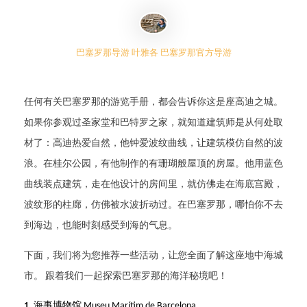
巴塞罗那导游 叶雅各 巴塞罗那官方导游
任何有关
巴塞罗那
的游览手册
，都会告诉你这是座高迪之城。
如果
你
参观过
圣家堂和巴特罗之家，就知道
建筑师
是从何处取
材了：高迪
热爱自然
，
他钟爱波纹曲线，
让建筑模仿自然的波
浪
。
在桂尔公园，有他制作的
有
珊瑚般
屋顶
的房屋。
他
用蓝色
曲线装点建筑，走在他设计的房间里，
就
仿佛走在海底宫殿，
波纹形的柱廊，
仿佛
被水波折动过。
在巴塞罗那，
哪怕你不去
到海边，也能时刻感受到海的气息。
下面，我们将为您推荐一些活动，让您
全面
了解这座
地中海
城
市。
跟着我们一起探索巴塞罗那的海洋
秘境
吧！
海事博物馆
1.
Museu Marítim de Barcelona