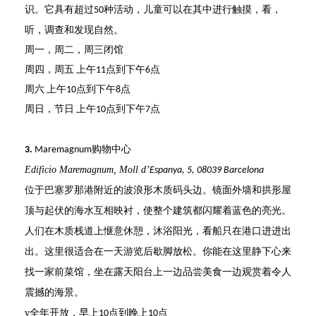
识。它具有超过
种活动，儿童可以在其中进行触摸，看，
50
听，调查和发现自然。
周一，周二，周三闭馆
周四，周五 上午11点到下午6点
周六 上午10点到下午8点
周日，节日 上午10点到下午7点
购物中心
3.
Maremagnum
Edificio Maremagnum, Moll d
’
Espanya, 5, 08039 Barcelona
位于
巴塞罗那港附近
的波浪形木质码头边。镜面外墙和拱形屋
顶与起伏的海水互相映衬，使整个建筑都闪耀着蓝色的亮光。
人们在木质栈道上惬意休憩，沐浴阳光，看船只在港口进进出
出
。这里
很适合在一天
游览
后歇脚放松。
你
能在这里静下心来
找一家前菜馆，坐在露天阳台上一边品尝美食一边观赏着令人
震撼的海景。
v
全年开放，早上
点到晚上
点
10
10