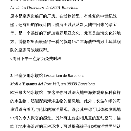
Av. de les Drassanes s/n
08001 Barcelona
原本是皇家造船厂的厂房
。
在博物馆里，有修复的中世纪战
船，还有船舶的设计图，航海图以及从新大陆带回来的珍宝
等。
是一个很
好
的了解加泰罗尼亚文化，尤其是航海文化的地
方
。
博物馆里面最值得一看的就是
1571
年海战中击败土耳其舰
队的皇家号战舰模型。
v
周日下午三点后为免费时段
巴塞罗那水族馆
2.
L’Aquarium de Barcelona
Moll d’Espanya del Port Vell, s/n
08039 Barcelona
欧洲最大的水族馆，
在
这里
你可以
深入地中海并观察
多种多样
的
水生物
，还
能探索海洋生物的栖息地。
此外，长达
米的海
80
底通道
有着无与伦比的海洋景观
。漫步其中你可以
体验发现地
中海的令人振奋的感觉
。另外
有主要面相
儿童的互动空间
，
描
绘了地中海沿岸的三种环境
，可以
提高孩子们对海洋世界的认