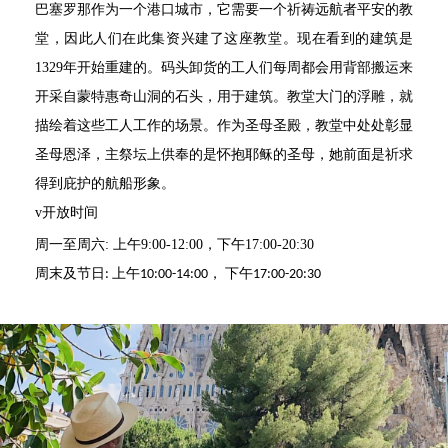
巴塞罗那作为一个港口城市，它需要一个
祈祷
远航者平安
的教
堂
，
因此
人们在此集资兴建了
这
座教堂。现在看到的建筑是
1329
年开始重建
的。
码头卸货
的
工
人
们
每周
都会用背部搬运来
开采自蒙特惠奇山洞的石头，用于建筑。教堂大门的浮雕，就
描绘着这些工人工作的场景。作为圣母圣殿，教堂中处处彰显
圣母恩泽，主祭坛上供奉的是怀抱耶稣的圣母，她前面是祈求
得到庇护的航船形象。
v
开放时间
周
一
至周
六
:
上午
9:00-12:00
，下午
17:00-20:30
周末及节日
上午
，
下午
:
10:00-14:00
17:00-20:30